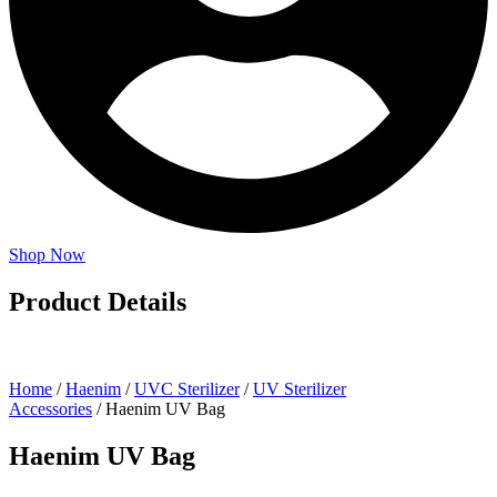
Shop Now
Product Details
Home
/
Haenim
/
UVC Sterilizer
/
UV Sterilizer
Accessories
/ Haenim UV Bag
Haenim UV Bag