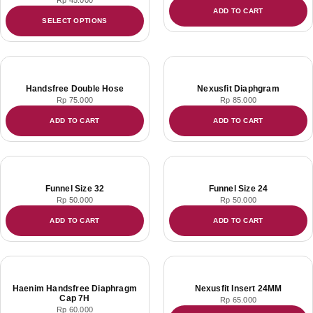
ADD TO CART
SELECT OPTIONS
Handsfree Double Hose
Nexusfit Diaphgram
Rp
75.000
Rp
85.000
ADD TO CART
ADD TO CART
Funnel Size 32
Funnel Size 24
Rp
50.000
Rp
50.000
ADD TO CART
ADD TO CART
Haenim Handsfree Diaphragm
Nexusfit Insert 24MM
Cap 7H
Rp
65.000
Rp
60.000